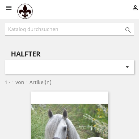



HALFTER

1 - 1 von 1 Artikel(n)