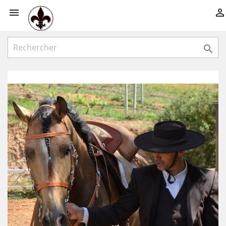


