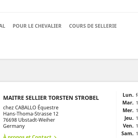
AL
POUR LE CHEVALIER
COURS DE SELLERIE
Lun.
MAITRE SELLIER TORSTEN STROBEL
Mar.
1
chez CABALLO Équestre
Mer.
1
Hans-Thoma-Strasse 12
Jeu.
1
76698 Ubstadt-Weiher
Ven.
Germany
1
Sam.
1
À propos et Contact
